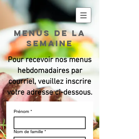
Menus de la
semaine
Pour recevoir nos menus
hebdomadaires par
courriel, veuillez inscrire
votre adresse ci-dessous.
Prénom
*
Nom de famille
*