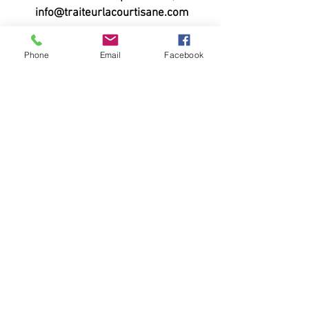
info@traiteurlacourtisane.com
Phone
Email
Facebook
#LaCourtisane
418-837-6480
|
info@traiteurlacourtisane.com
Haut de page
© 2018 by Traiteur la Courtisane. Proudly created
with
Wix.com