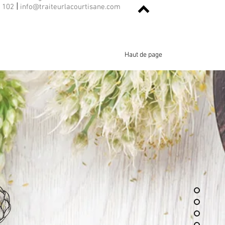
|
e 102
info@traiteurlacourtisane.com
Haut de page