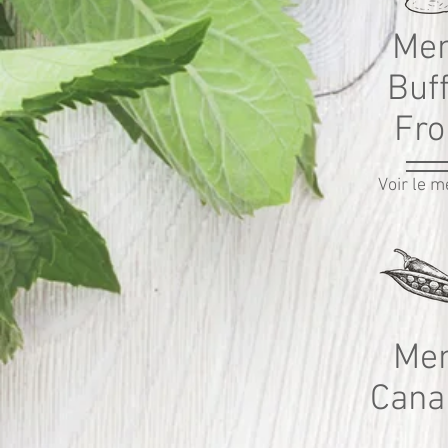
Me
Buf
Fro
Voir le 
Me
Cana