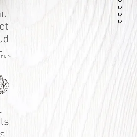
nu
et
ud
enu >
u
ts
s