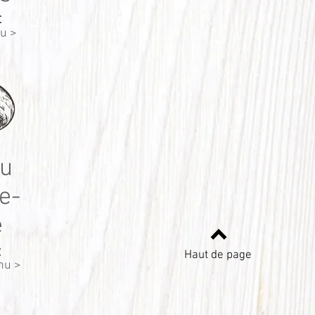
nu >
u
e-
é
Haut de page
nu >