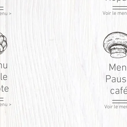
Voir le me
menu >
nu
Men
le
Paus
ôte
caf
menu >
Voir le me