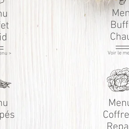
Me
nu
Buff
fet
Cha
id
Voir le m
menu >
nu
Men
pés
Coffre
Repa