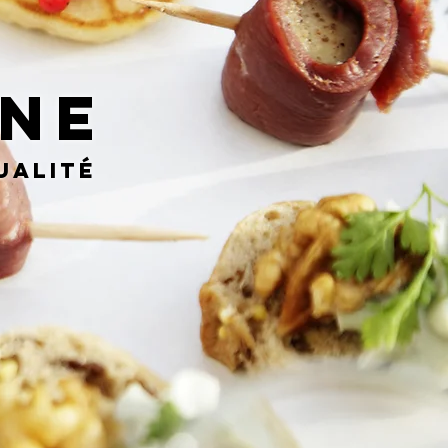
ANE
ualité