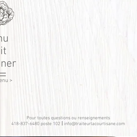
nu
it
uner
menu >
Pour toutes questions ou renseignements
|
418-837-6480 poste 102
info@traiteurlacourtisane.com